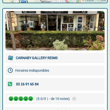
© Leaflet
|
©
OSM
CARNABY GALLERY REIMS
Horaires Indisponibles
(5.0/5
|
- de 10 notes)