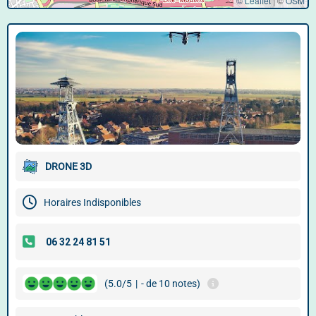
© Leaflet
|
©
OSM
DRONE 3D
Horaires Indisponibles
(5.0/5
|
- de 10 notes)