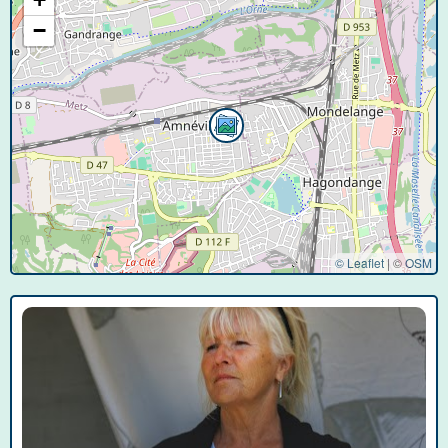
−
© Leaflet
|
©
OSM