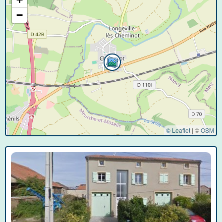
−
© Leaflet
|
©
OSM