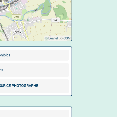
© Leaflet
|
©
OSM
onibles
es
 SUR CE PHOTOGRAPHE